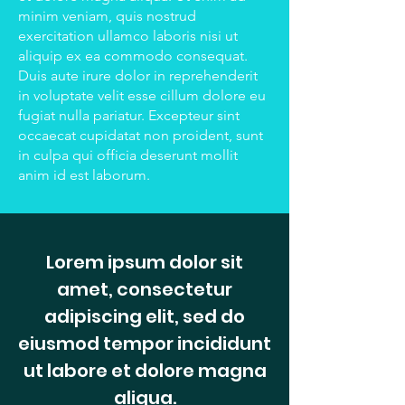
minim veniam, quis nostrud
exercitation ullamco laboris nisi ut
aliquip ex ea commodo consequat.
Duis aute irure dolor in reprehenderit
in voluptate velit esse cillum dolore eu
fugiat nulla pariatur. Excepteur sint
occaecat cupidatat non proident, sunt
in culpa qui officia deserunt mollit
anim id est laborum.
Lorem ipsum dolor sit
amet, consectetur
adipiscing elit, sed do
eiusmod tempor incididunt
ut labore et dolore magna
aliqua.