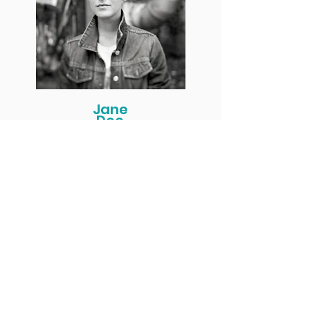
Jane
Doe
I’m a paragraph. Double click me or click
Edit Text, it's easy.